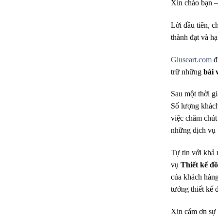
Xin chào bạn –
Lời đầu tiên, 
thành đạt và h
Giuseart.com
đ
trữ những
bài 
Sau một thời g
Số lượng khách
việc chăm chút
những dịch vụ t
Tự tin với khả
vụ
Thiết kế đ
của khách hàng
tưởng thiết kế 
Xin cám ơn sự 