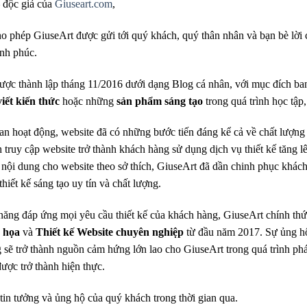
 độc giả của
Giuseart.com
,
cho phép GiuseArt được gửi tới quý khách, quý thân nhân và bạn bè lời
ạnh phúc.
ược thành lập tháng 11/2016 dưới dạng Blog cá nhân, với mục đích ban
viết kiến thức
hoặc những
sản phẩm sáng tạo
trong quá trình học tập,
ian hoạt động, website đã có những bước tiến đáng kể cả về chất lượng 
 truy cập website trở thành khách hàng sử dụng dịch vụ thiết kế tăng l
 nội dung cho website theo sở thích, GiuseArt đã dần chinh phục khác
hiết kế sáng tạo uy tín và chất lượng.
 năng đáp ứng mọi yêu cầu thiết kế của khách hàng, GiuseArt chính thứ
ồ họa
và
Thiết kế Website chuyên nghiệp
từ đầu năm 2017.
Sự ủng hộ
 sẽ trở thành nguồn cảm hứng lớn lao cho GiuseArt trong quá trình ph
được trở thành hiện thực.
tin tưởng và ủng hộ của quý khách trong thời gian qua.