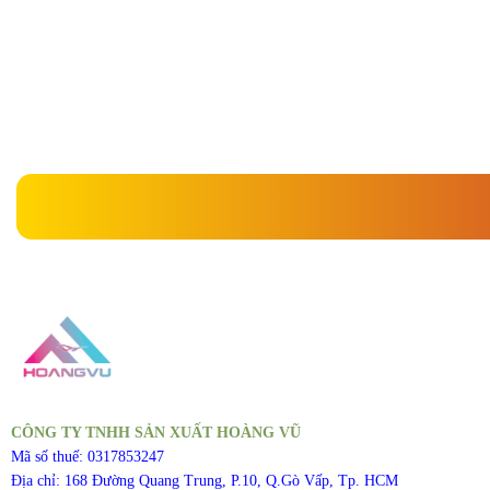
là:
90
» Shop
CÔNG TY TNHH SẢN XUẤT HOÀNG VŨ
Mã số thuế: 0317853247
Địa chỉ: 168 Đường Quang Trung, P.10, Q.Gò Vấp, Tp. HCM