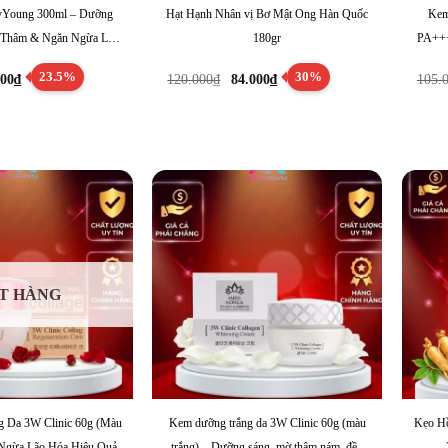
ayYoung 300ml – Dưỡng
Hạt Hạnh Nhân vị Bơ Mật Ong Hàn Quốc
Kem
 Thâm & Ngăn Ngừa Lão
180gr
PA+++
Hóa
á
Giá
Giá
Giá
23.5%
30%
000
₫
120.000
₫
84.000
₫
105.
c
hiện
gốc
hiện
tại
là:
tại
.000₫.
là:
120.000₫.
là:
65.000₫.
84.000₫.
T HÀNG
 Da 3W Clinic 60g (Màu
Kem dưỡng trắng da 3W Clinic 60g (màu
Kẹo H
 Ngừa Lão Hóa Hiệu Quả
trắng) – Dưỡng sáng, mờ thâm nám, đều