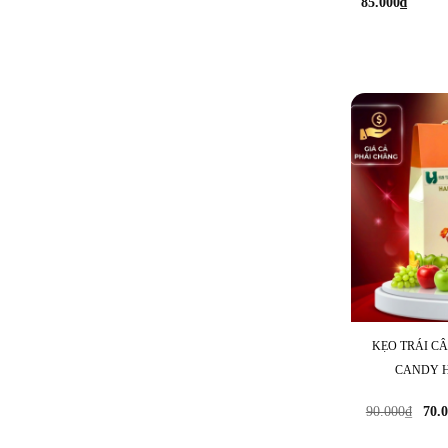
85.000
₫
KẸO TRÁI C
CANDY H
Gi
90.000
₫
70.
gố