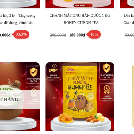
5 hộp 2 lọ – Tăng cường
CHANH MẬT ONG HÀN QUỐC 1 KG
Dầu l
cao đề kháng, chính hãng
– HONEY CITRON TEA
Giảm đ
àn Quốc
iá
Giá
Giá
Giá
33.3%
10%
0.000
₫
200.000
₫
180.000
₫
80.0
ốc
hiện
gốc
hiện
:
tại
là:
tại
0.000₫.
là:
200.000₫.
là:
500.000₫.
180.000₫.
T HÀNG