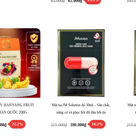
85.000
₫
65.000
₫
105.
gốc
hiện
là:
tại
85.000₫.
là:
65.000₫.
ÂY HANYANG FRUIT
Mặt nạ JM Solution đỏ 30ml – Săn chắc,
Mặt n
ÀN QUỐC 200G
nâng cơ và phục hồi độ đàn hồi da
á
Giá
Giá
Giá
22.2%
16.3%
000
₫
215.000
₫
180.000
₫
215.
c
hiện
gốc
hiện