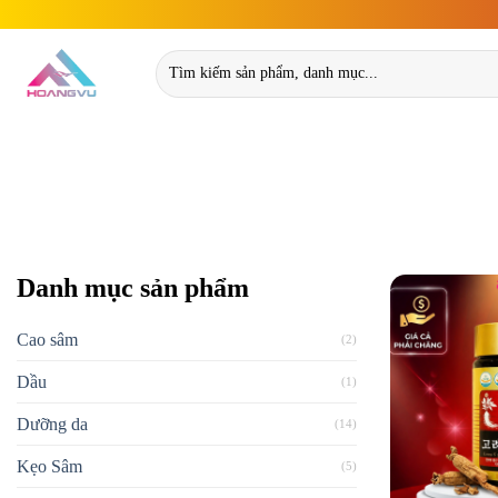
Skip
to
Tìm
content
kiếm:
Danh mục sản phẩm
Cao sâm
(2)
Dầu
(1)
Dưỡng da
(14)
Kẹo Sâm
(5)