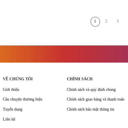
tại
là:
tại
.000₫.
là:
215.000₫.
là:
70.000₫.
180.000₫.
1
2
3
VỀ CHÚNG TÔI
CHÍNH SÁCH
Giới thiệu
Chính sách và quy định chung
Câu chuyện thương hiệu
Chính sách giao hàng và thanh toán
Tuyển dụng
Chính sách bảo mật thông tin
Liên hệ