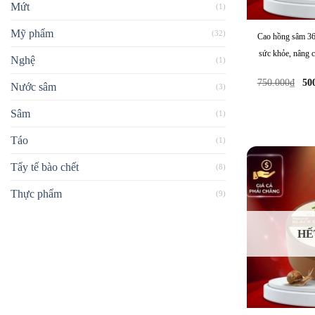
Mứt
(1)
Mỹ phẩm
(32)
Cao hồng sâm 36
sức khỏe, nâng 
Nghệ
(1)
H
G
750.000
₫
50
Nước sâm
(3)
g
là
Sâm
(1)
75
Táo
(1)
Tẩy tế bào chết
(8)
Thực phẩm
(9)
HẾ