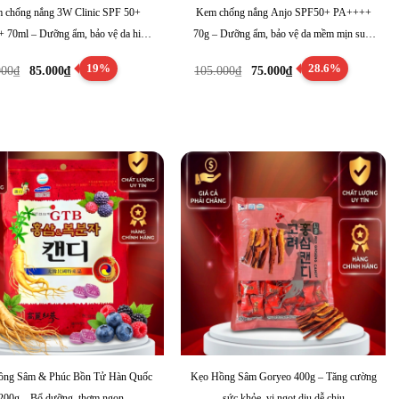
 chống nắng 3W Clinic SPF 50+
Kem chống nắng Anjo SPF50+ PA++++
 70ml – Dưỡng ẩm, bảo vệ da hiệu
70g – Dưỡng ẩm, bảo vệ da mềm mịn suốt
quả cả ngày
ngày
Giá
Giá
Giá
Giá
19%
28.6%
000
₫
85.000
₫
105.000
₫
75.000
₫
gốc
hiện
gốc
hiện
là:
tại
là:
tại
105.000₫.
là:
105.000₫.
là:
85.000₫.
75.000₫.
ồng Sâm & Phúc Bồn Tử Hàn Quốc
Kẹo Hồng Sâm Goryeo 400g – Tăng cường
200g – Bổ dưỡng, thơm ngon
sức khỏe, vị ngọt dịu dễ chịu