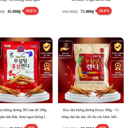
Giá
Giá
Giá
Giá
30.8%
28.6%
00
₫
45.000
₫
105.000
₫
75.000
₫
gốc
hiện
gốc
hiện
là:
tại
là:
tại
65.000₫.
là:
105.000₫.
là:
45.000₫.
75.000₫.
m không đường 365 màu đỏ 500g –
Kẹo sâm không đường Koryo 500g – Vị
iãn tinh thần, thơm ngon không lo
hồng sâm dịu nhẹ, tốt cho sức khỏe, không
tăng đường
lo tăng đường
Giá
Giá
Giá
Giá
19%
19%