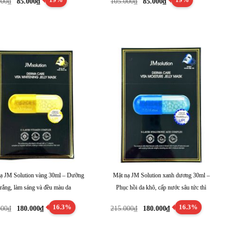
000
₫
85.000
₫
105.000
₫
85.000
₫
gốc
hiện
gốc
hiện
là:
tại
là:
tại
105.000₫.
là:
105.000₫.
là:
85.000₫.
85.000₫.
ạ JM Solution vàng 30ml – Dưỡng
Mặt nạ JM Solution xanh dương 30ml –
trắng, làm sáng và đều màu da
Phục hồi da khô, cấp nước sâu tức thì
Giá
Giá
Giá
Giá
16.3%
16.3%
000
₫
180.000
₫
215.000
₫
180.000
₫
gốc
hiện
gốc
hiện