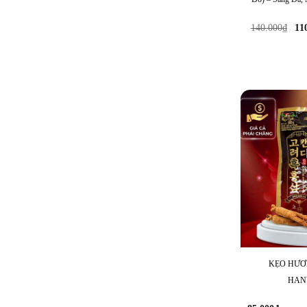
G
140.000
₫
11
g
là
14
KẸO HƯƠ
HAN