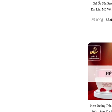
Gel Ốc Sên St
Da, Làm Mờ Vết
Gi
85.000
₫
65.
gố
là:
85
HẾ
Kem Dưỡng Trắng
Đỏ) – Sáng Da,