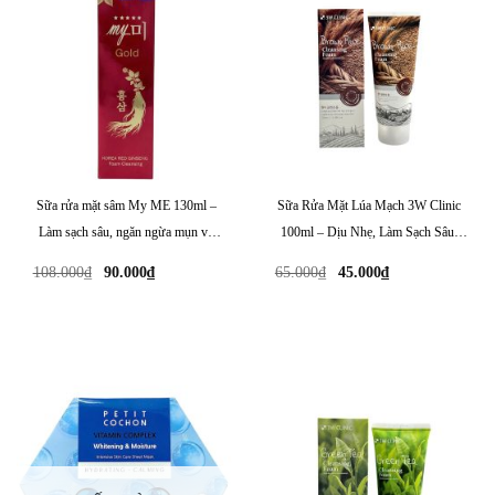
Sữa rửa mặt sâm My ME 130ml –
Sữa Rửa Mặt Lúa Mạch 3W Clinic
Làm sạch sâu, ngăn ngừa mụn và
100ml – Dịu Nhẹ, Làm Sạch Sâu,
dưỡng sáng da
Phù Hợp Mọi Loại Da
Giá
Giá
Giá
Giá
108.000
₫
90.000
₫
65.000
₫
45.000
₫
gốc
hiện
gốc
hiện
là:
tại
là:
tại
108.000₫.
là:
65.000₫.
là:
90.000₫.
45.000₫.