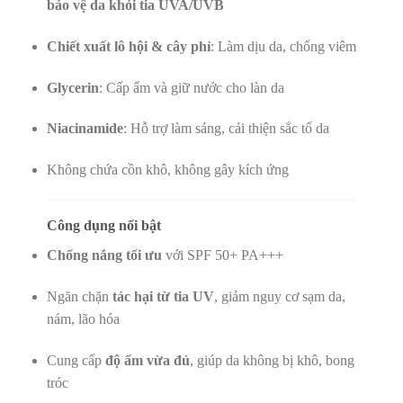
bảo vệ da khỏi tia UVA/UVB
Chiết xuất lô hội & cây phỉ
: Làm dịu da, chống viêm
Glycerin
: Cấp ẩm và giữ nước cho làn da
Niacinamide
: Hỗ trợ làm sáng, cải thiện sắc tố da
Không chứa cồn khô, không gây kích ứng
Công dụng nổi bật
Chống nắng tối ưu
với SPF 50+ PA+++
Ngăn chặn
tác hại từ tia UV
, giảm nguy cơ sạm da,
nám, lão hóa
Cung cấp
độ ẩm vừa đủ
, giúp da không bị khô, bong
tróc