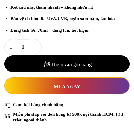
85.000₫.
Kết cấu nhẹ,
thấm nhanh – không nhờn rít
Bảo vệ da khỏi
tia UVA/UVB, ngăn sạm nám, lão hóa
Dung tích lớn 70ml – dùng lâu, tiết kiệm
Kem chống nắng 3W Clinic SPF 50+ PA+++ 70ml – Dưỡng ẩm, bảo 
Thêm vào giỏ hàng
MUA NGAY
Cam kết
hàng chính hãng
Miễn phí ship với đơn hàng từ 500k nội thành HCM
, từ 1
triệu ngoại thành