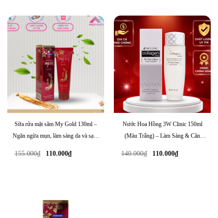
Sữa rửa mặt sâm My Gold 130ml –
Nước Hoa Hồng 3W Clinic 150ml
Ngăn ngừa mụn, làm sáng da và sạch
(Màu Trắng) – Làm Sáng & Cân
sâu
Bằng Độ Ẩm Cho Da
Giá
Giá
Giá
Giá
155.000
₫
110.000
₫
140.000
₫
110.000
₫
gốc
hiện
gốc
hiện
là:
tại
là:
tại
155.000₫.
là:
140.000₫.
là:
110.000₫.
110.000₫.