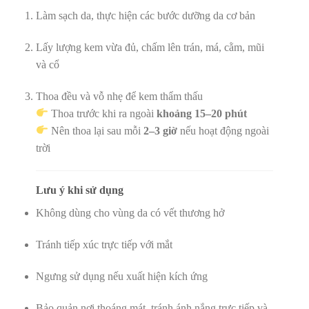
Làm sạch da, thực hiện các bước dưỡng da cơ bản
Lấy lượng kem vừa đủ, chấm lên trán, má, cằm, mũi
và cổ
Thoa đều và vỗ nhẹ để kem thẩm thấu
Thoa trước khi ra ngoài
khoảng 15–20 phút
Nên thoa lại sau mỗi
2–3 giờ
nếu hoạt động ngoài
trời
Lưu ý khi sử dụng
Không dùng cho vùng da có vết thương hở
Tránh tiếp xúc trực tiếp với mắt
Ngưng sử dụng nếu xuất hiện kích ứng
Bảo quản nơi thoáng mát, tránh ánh nắng trực tiếp và