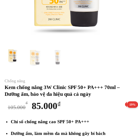
Chống năng
Kem chống nắng 3W Clinic SPF 50+ PA+++ 70ml –
Dưỡng ẩm, bảo vệ da hiệu quả cả ngày
Giá
Giá
₫
85.000
₫
19%
105.000
gốc
hiện
là:
tại
Chỉ số chống nắng cao
SPF 50+ PA+++
105.000₫.
là:
Dưỡng ẩm, làm mềm da
mà không gây bí bách