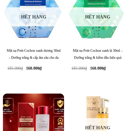
HẾT HÀNG
HẾT HÀNG
Mặt nạ Petit Cochon xanh dương 30ml
Mặt nạ Petit Cochon xanh lá 30ml –
– Dưỡng trắng & cấp ẩm sâu cho da
Dưỡng trắng & kiềm dầu hiệu quả
Giá
Giá
Giá
Giá
185.000
₫
160.000
₫
185.000
₫
160.000
₫
gốc
hiện
gốc
hiện
là:
tại
là:
tại
185.000₫.
là:
185.000₫.
là:
160.000₫.
160.000₫.
HẾT HÀNG