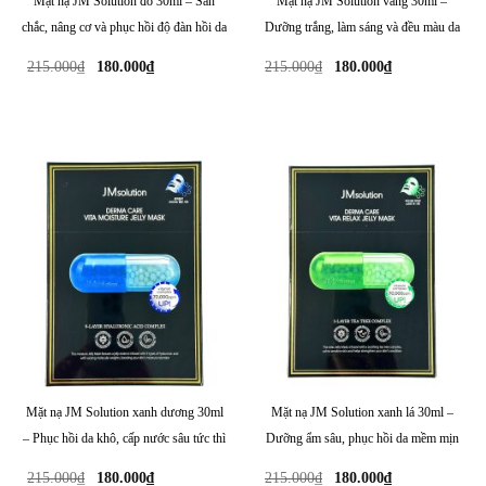
Mặt nạ JM Solution đỏ 30ml – Săn
Mặt nạ JM Solution vàng 30ml –
chắc, nâng cơ và phục hồi độ đàn hồi da
Dưỡng trắng, làm sáng và đều màu da
Giá
Giá
Giá
Giá
215.000
₫
180.000
₫
215.000
₫
180.000
₫
gốc
hiện
gốc
hiện
là:
tại
là:
tại
215.000₫.
là:
215.000₫.
là:
180.000₫.
180.000₫.
Mặt nạ JM Solution xanh dương 30ml
Mặt nạ JM Solution xanh lá 30ml –
– Phục hồi da khô, cấp nước sâu tức thì
Dưỡng ẩm sâu, phục hồi da mềm mịn
Giá
Giá
Giá
Giá
215.000
₫
180.000
₫
215.000
₫
180.000
₫