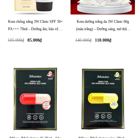
Kem chống nắng 3W Clinic SPF 50+
Kem dưỡng trắng da 3W Clinic 60g
PA+++ 70ml – Dưỡng ẩm, bảo vệ da
(màu trắng) – Dưỡng sáng, mờ thâm
hiệu quả cả ngày
nám, đều màu da
Giá
Giá
Giá
Giá
105.000
₫
85.000
₫
140.000
₫
110.000
₫
gốc
hiện
gốc
hiện
là:
tại
là:
tại
105.000₫.
là:
140.000₫.
là:
85.000₫.
110.000₫.