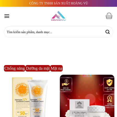
Skip
CÔNG TY TNHH SẢN XUẤT HOÀNG VŨ
to
content
Tìm
kiếm:
Chống năng
Dưỡng da mặt
Mặt nạ