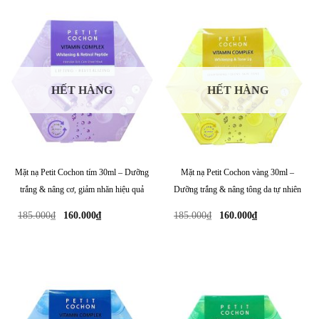
HẾT HÀNG
HẾT HÀNG
Mặt nạ Petit Cochon tím 30ml – Dưỡng
Mặt nạ Petit Cochon vàng 30ml –
trắng & nâng cơ, giảm nhăn hiệu quả
Dưỡng trắng & nâng tông da tự nhiên
Giá
Giá
Giá
Giá
185.000
₫
160.000
₫
185.000
₫
160.000
₫
gốc
hiện
gốc
hiện
là:
tại
là:
tại
185.000₫.
là:
185.000₫.
là:
160.000₫.
160.000₫.