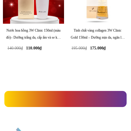
Nước hoa hồng 3W Clinic 150ml (màu
Tinh chất vàng collagen 3W Clinic
đỏ)– Dưỡng trắng da, cấp ẩm và se khít
Gold 150ml – Dưỡng mịn da, ngăn lão
lỗ chân lông hiệu quả
hóa, phục hồi độ đàn hồi
Giá
Giá
Giá
Giá
140.000
₫
110.000
₫
195.000
₫
175.000
₫
gốc
hiện
gốc
hiện
là:
tại
là:
tại
140.000₫.
là:
195.000₫.
là:
110.000₫.
175.000₫.
» Danh mục sản phẩm » Dưỡng da