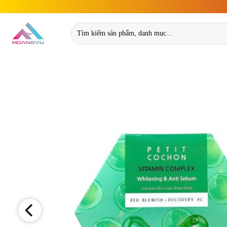
Skip
to
Tìm
content
kiếm: