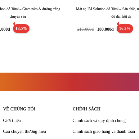
chon đỏ 30ml – Giảm nám & dưỡng trắng
Mặt nạ JM Solution đỏ 30ml – Săn chắc, n
chuyên sâu
độ đàn hồi da
á
Giá
Giá
Giá
13.5%
16.3%
.000
₫
215.000
₫
180.000
₫
c
hiện
gốc
hiện
tại
là:
tại
5.000₫.
là:
215.000₫.
là:
160.000₫.
180.000₫.
VỀ CHÚNG TÔI
CHÍNH SÁCH
Giới thiệu
Chính sách và quy định chung
Câu chuyện thương hiệu
Chính sách giao hàng và thanh toán