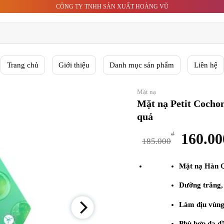
CÔNG TY TNHH SẢN XUẤT HOÀNG VŨ
Trang chủ
Giới thiệu
Danh mục sản phẩm
Liên hệ
Mặt nạ
Mặt nạ Petit Cocho
quả
Giá
₫
160.00
185.000
gốc
là:
Mặt nạ Hàn Q
185.00
Dưỡng trắng, 
Làm dịu vùng 
Phù hợp da dầ