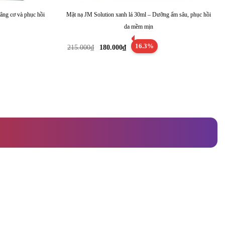
âng cơ và phục hồi
Mặt nạ JM Solution xanh lá 30ml – Dưỡng ẩm sâu, phục hồi
da mềm mịn
Giá
Giá
16.3%
215.000
₫
180.000
₫
gốc
hiện
là:
tại
215.000₫.
là:
180.000₫.