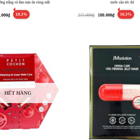
ỡng trắng và làm mịn da vùng mắt
nước sâu tức thì
á
Giá
Giá
Giá
10.3%
16.3%
.000
₫
215.000
₫
180.000
₫
c
hiện
gốc
hiện
tại
là:
tại
5.000₫.
là:
215.000₫.
là:
175.000₫.
180.000₫.
HẾT HÀNG