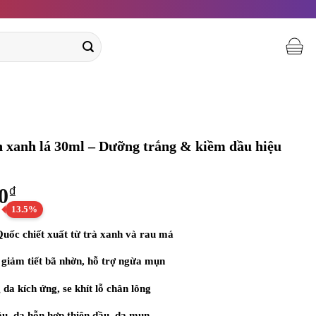
n xanh lá 30ml – Dưỡng trắng & kiềm dầu hiệu
Giá
0
₫
13.5%
hiện
tại
uốc chiết xuất từ trà xanh và rau má
0₫.
là:
giảm tiết bã nhờn, hỗ trợ ngừa mụn
160.000₫.
da kích ứng, se khít lỗ chân lông
u, da hỗn hợp thiên dầu, da mụn