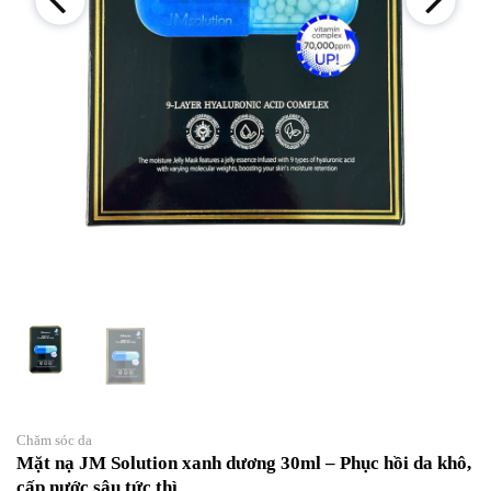
Chăm sóc da
Mặt nạ JM Solution xanh dương 30ml – Phục hồi da khô,
cấp nước sâu tức thì