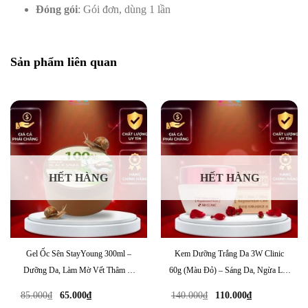
Đóng gói
: Gói đơn, dùng 1 lần
Sản phẩm liên quan
HẾT HÀNG
HẾT HÀNG
Gel Ốc Sên StayYoung 300ml –
Kem Dưỡng Trắng Da 3W Clinic
Dưỡng Da, Làm Mờ Vết Thâm &
60g (Màu Đỏ) – Sáng Da, Ngừa Lão
Ngăn Ngừa Lão Hóa
Hóa Hiệu Quả
Giá
Giá
Giá
Giá
85.000
₫
65.000
₫
140.000
₫
110.000
₫
gốc
hiện
gốc
hiện