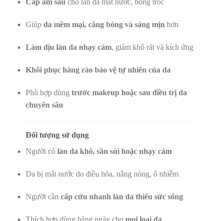
Cấp ẩm sâu
cho làn da mất nước, bong tróc
Giúp
da mềm mại, căng bóng và sáng mịn
hơn
Làm dịu làn da nhạy cảm
, giảm khô rát và kích ứng
Khôi phục hàng rào bảo vệ tự nhiên của da
Phù hợp dùng
trước makeup hoặc sau điều trị da
chuyên sâu
Đối tượng sử dụng
Người có
làn da khô, sần sùi hoặc nhạy cảm
Da bị mất nước do điều hòa, nắng nóng, ô nhiễm
Người cần
cấp cứu nhanh làn da thiếu sức sống
Thích hợp dùng hàng ngày cho
mọi loại da