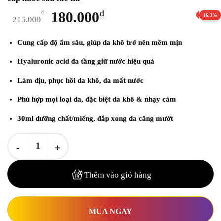
Giá
Giá
₫
180.000
₫
16.3%
215.000
gốc
hiện
là:
tại
Cung cấp độ ẩm sâu
, giúp da khô trở nên mềm mịn
215.000₫.
là:
Hyaluronic acid đa tầng
giữ nước hiệu quả
180.000₫.
Làm dịu, phục hồi da khô, da mất nước
Phù hợp
mọi loại da, đặc biệt da khô & nhạy cảm
30ml dưỡng chất/miếng
, đắp xong da căng mướt
Mặt nạ JM Solution xanh dương 30ml – Phục hồi da khô, cấp nước 
Thêm vào giỏ hàng
MUA NGAY