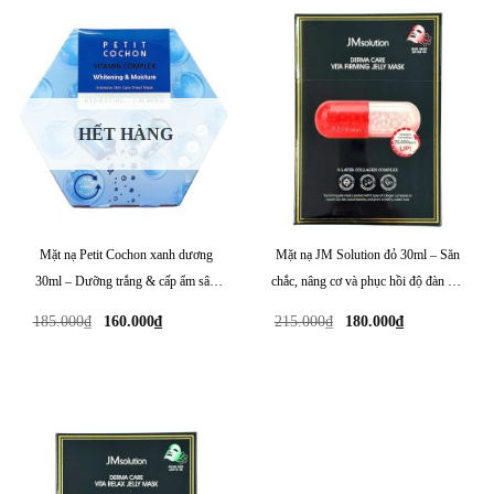
HẾT HÀNG
Mặt nạ Petit Cochon xanh dương
Mặt nạ JM Solution đỏ 30ml – Săn
30ml – Dưỡng trắng & cấp ẩm sâu
chắc, nâng cơ và phục hồi độ đàn hồi
cho da
da
Giá
Giá
Giá
Giá
185.000
₫
160.000
₫
215.000
₫
180.000
₫
gốc
hiện
gốc
hiện
là:
tại
là:
tại
185.000₫.
là:
215.000₫.
là:
160.000₫.
180.000₫.