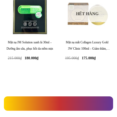
HẾT HÀNG
Mặt nạ JM Solution xanh lá 30ml –
Mặt nạ mắt Collagen Luxury Gold
Dưỡng ẩm sâu, phục hồi da mềm mịn
3W Clinic 100ml – Giảm thâm,
dưỡng trắng và làm mịn da vùng mắt
Giá
Giá
Giá
Giá
215.000
₫
180.000
₫
195.000
₫
175.000
₫
gốc
hiện
gốc
hiện
là:
tại
là:
tại
215.000₫.
là:
195.000₫.
là:
180.000₫.
175.000₫.
» Mặt nạ JM Solution xanh dương 30ml – Phục hồi da khô, cấp nước sâu tức thì