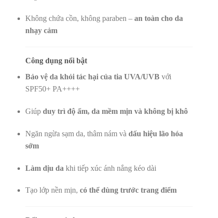
Không chứa cồn, không paraben –
an toàn cho da
nhạy cảm
Công dụng nổi bật
Bảo vệ da khỏi tác hại của tia UVA/UVB
với
SPF50+ PA++++
Giúp
duy trì độ ẩm, da mềm mịn và không bị khô
Ngăn ngừa sạm da, thâm nám và
dấu hiệu lão hóa
sớm
Làm dịu da
khi tiếp xúc ánh nắng kéo dài
Tạo lớp nền mịn,
có thể dùng trước trang điểm