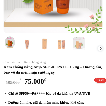
Chăm sóc da
/
Kem chống nắng
Kem chống nắng Anjo SPF50+ PA++++ 70g – Dưỡng ẩm,
bảo vệ da mềm mịn suốt ngày
Giá
Giá
₫
75.000
₫
28.6%
105.000
gốc
hiện
là:
tại
Chỉ số SPF50+/PA++++
bảo vệ da khỏi tia UVA/UVB
105.000₫.
là:
Dưỡng ẩm nhẹ
, giữ da mềm mịn, không khô căng