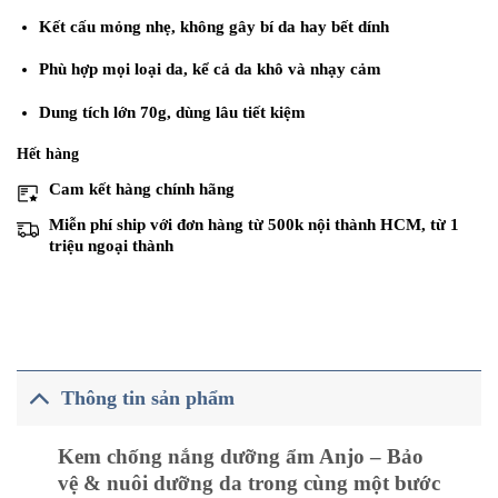
75.000₫.
Kết cấu mỏng nhẹ,
không gây bí da hay bết dính
Phù hợp
mọi loại da
, kể cả da khô và nhạy cảm
Dung tích lớn
70g
, dùng lâu tiết kiệm
Hết hàng
Cam kết
hàng chính hãng
Miễn phí ship với đơn hàng từ 500k nội thành HCM
, từ 1
triệu ngoại thành
Thông tin sản phẩm
Kem chống nắng dưỡng ẩm Anjo – Bảo
vệ & nuôi dưỡng da trong cùng một bước