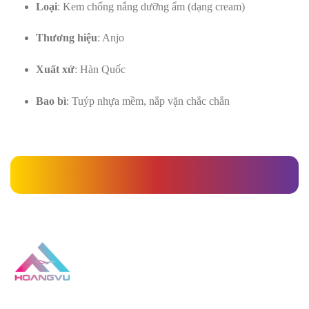
Loại
: Kem chống nắng dưỡng ẩm (dạng cream)
Thương hiệu
: Anjo
Xuất xứ
: Hàn Quốc
Bao bì
: Tuýp nhựa mềm, nắp vặn chắc chắn
» Kem chống nắng Anjo SPF50+ PA++++ 70g – Dưỡng ẩm, bảo vệ da mềm mịn suốt ngày