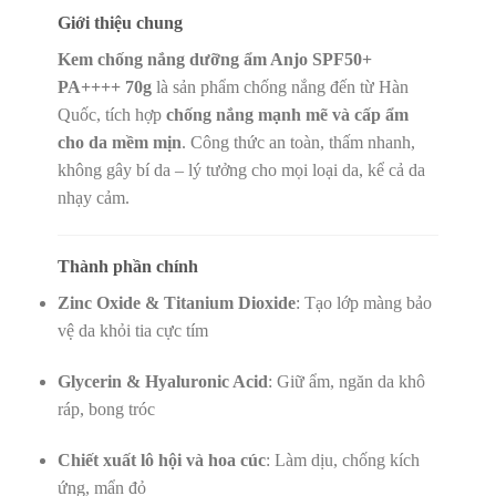
Giới thiệu chung
Kem chống nắng dưỡng ẩm Anjo SPF50+
PA++++ 70g
là sản phẩm chống nắng đến từ Hàn
Quốc, tích hợp
chống nắng mạnh mẽ và cấp ẩm
cho da mềm mịn
. Công thức an toàn, thấm nhanh,
không gây bí da – lý tưởng cho mọi loại da, kể cả da
nhạy cảm.
Thành phần chính
Zinc Oxide & Titanium Dioxide
: Tạo lớp màng bảo
vệ da khỏi tia cực tím
Glycerin & Hyaluronic Acid
: Giữ ẩm, ngăn da khô
ráp, bong tróc
Chiết xuất lô hội và hoa cúc
: Làm dịu, chống kích
ứng, mẩn đỏ