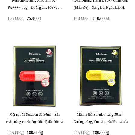
Kem chống nắng Anjo SPF50+
Kem Dưỡng Trắng Da 3W Clinic 60g
PA++++ 70g – Dưỡng ẩm, bảo vệ da
(Màu Đỏ) – Sáng Da, Ngừa Lão Hóa
mềm mịn suốt ngày
Hiệu Quả
Giá
Giá
Giá
Giá
105.000
₫
75.000
₫
140.000
₫
110.000
₫
gốc
hiện
gốc
hiện
là:
tại
là:
tại
105.000₫.
là:
140.000₫.
là:
75.000₫.
110.000₫.
Mặt nạ JM Solution đỏ 30ml – Săn
Mặt nạ JM Solution vàng 30ml –
chắc, nâng cơ và phục hồi độ đàn hồi da
Dưỡng trắng, làm sáng và đều màu da
Giá
Giá
Giá
Giá
215.000
₫
180.000
₫
215.000
₫
180.000
₫