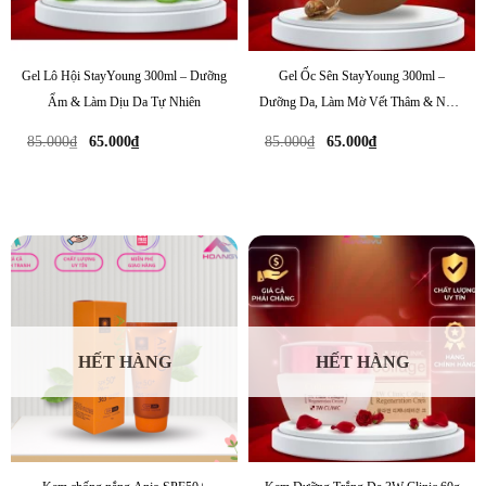
Gel Lô Hội StayYoung 300ml – Dưỡng
Gel Ốc Sên StayYoung 300ml –
Ẩm & Làm Dịu Da Tự Nhiên
Dưỡng Da, Làm Mờ Vết Thâm & Ngăn
Ngừa Lão Hóa
Giá
Giá
Giá
Giá
85.000
₫
65.000
₫
85.000
₫
65.000
₫
gốc
hiện
gốc
hiện
là:
tại
là:
tại
85.000₫.
là:
85.000₫.
là:
65.000₫.
65.000₫.
HẾT HÀNG
HẾT HÀNG