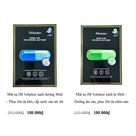
gốc
hiện
gốc
hiện
là:
tại
là:
tại
215.000₫.
là:
215.000₫.
là:
180.000₫.
180.000₫.
Mặt nạ JM Solution xanh dương 30ml
Mặt nạ JM Solution xanh lá 30ml –
– Phục hồi da khô, cấp nước sâu tức thì
Dưỡng ẩm sâu, phục hồi da mềm mịn
Giá
Giá
Giá
Giá
215.000
₫
180.000
₫
215.000
₫
180.000
₫
gốc
hiện
gốc
hiện
là:
tại
là:
tại
215.000₫.
là:
215.000₫.
là:
180.000₫.
180.000₫.